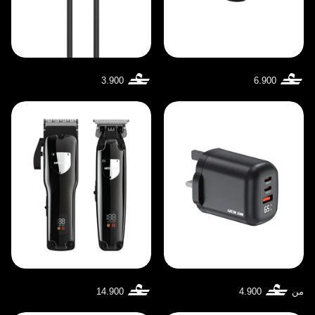
3.900
6.900
من
4.900
14.900