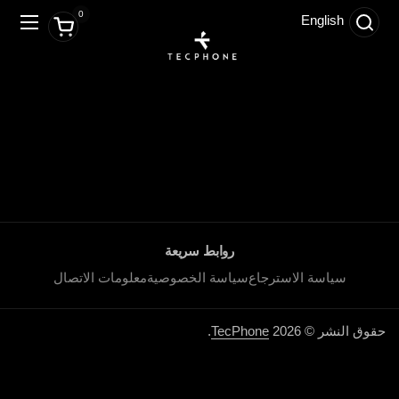
تخطي إلى المحتوى
0
English
Switch to English
فتح العربة
فتح ال
لا يوجد حاليا أي منتجات في هذه
المجموعة.
روابط سريعة
سياسة الاسترجاع
سياسة الخصوصية
معلومات الاتصال
حقوق النشر © 2026
TecPhone
.